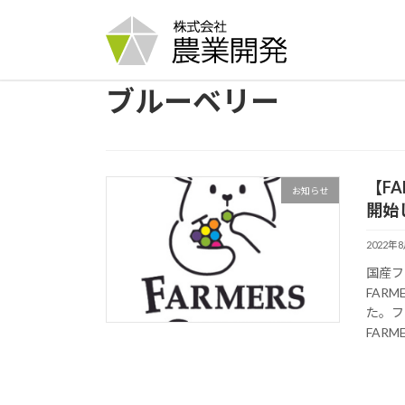
コ
ナ
ン
ビ
テ
ゲ
ン
ー
ブルーベリー
ツ
シ
へ
ョ
ス
ン
キ
に
ッ
移
【F
お知らせ
プ
動
開始
2022年
国産フ
FAR
た。フ
FARME