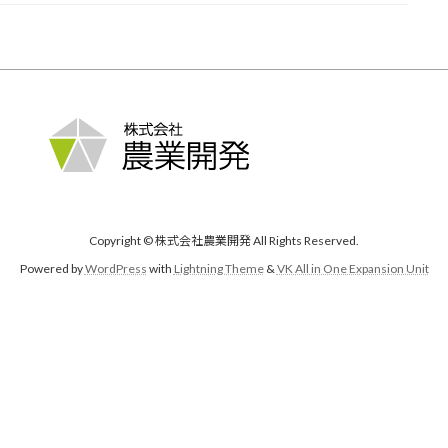
Copyright © 株式会社農業開発 All Rights Reserved.
Powered by
WordPress
with
Lightning Theme
&
VK All in One Expansion Unit